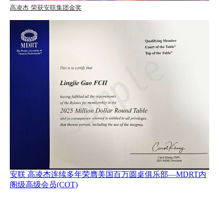
高凌杰 荣获安联集团金奖
安联 高凌杰连续多年荣膺美国百万圆桌俱乐部—MDRT内
阁级高级会员(COT)