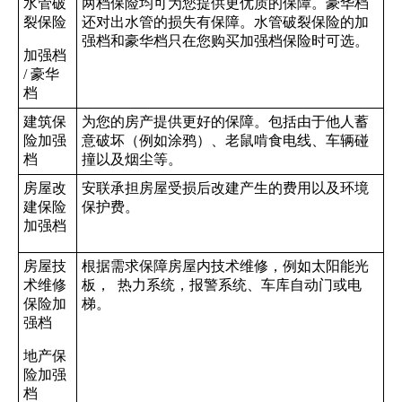
水管破
两档保险均可为您提供更优质的保障。豪华档
裂保险
还对出水管的损失有保障。水管破裂保险的加
强档和豪华档只在您购买加强档保险时可选。
加强档
/ 豪华
档
建筑保
为您的房产提供更好的保障。包括由于他人蓄
险加强
意破坏（例如涂鸦）、老鼠啃食电线、车辆碰
档
撞以及烟尘等。
房屋改
安联承担房屋受损后改建产生的费用以及环境
建保险
保护费。
加强档
房屋技
根据需求保障房屋内技术维修，例如太阳能光
术维修
板， 热力系统，报警系统、车库自动门或电
保险加
梯。
强档
地产保
险加强
档